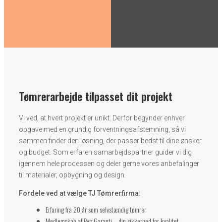
Tømrerarbejde tilpasset dit projekt
Vi ved, at hvert projekt er unikt. Derfor begynder enhver
opgave med en grundig forventningsafstemning, så vi
sammen finder den løsning, der passer bedst til dine ønsker
og budget. Som erfaren samarbejdspartner guider vi dig
igennem hele processen og deler gerne vores anbefalinger
til materialer, opbygning og design.
Fordele ved at vælge TJ Tømrerfirma:
Erfaring fra 20 år som selvstændig tømrer
Medlemskab af Byg Garanti – din sikkerhed for kvalitet