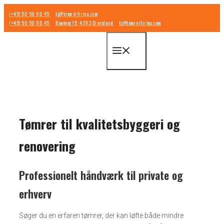
Hop
(+45) 50 59 80 45
tj@tomrerfirma.com
til
(+45) 50 59 80 45
Banevej 15, 4293 Dianalund
tj@tomrerfirma.com
indhold
Menu
Tømrer til kvalitetsbyggeri og
renovering
Professionelt håndværk til private og
erhverv
Søger du en erfaren tømrer, der kan løfte både mindre