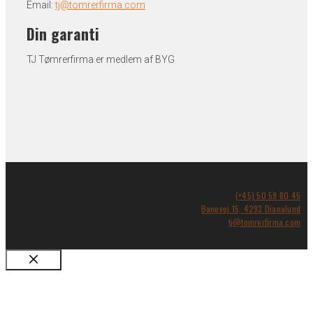
Email:
tj@tomrerfirma.com
Din garanti
TJ Tømrerfirma er medlem af BYG
(+45) 50 59 80 45
Banevej 15, 4293 Dianalund
tj@tomrerfirma.com
Luk