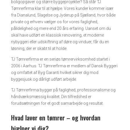
boligopgaver og større byggeprojekter? Så står TJ
Tømrerfirma klar til at hjælpe. Vores kunder kommer især
fra Dianalund, Slagelse og Jyderup på Sjælland, hvor både
private og erhverv vælger os for vores faglighed,
pålidelighed og mere end 20 års erfaring. Uanset om du
skal have udført en klassisk renovering, et moderne
nybyggeri eller udskiftning af døre og vinduer, får du en
løsning, der er skabt til at holde.
TJ Tømrerfirma er en seriøs tømrervirksomhed startet i
2006 i Aarhus. TJ Tømrerfirma er medlem af Dansk Byggeri
og omfattet af Byg Garanti hvilket sikrer dig mod
byggesjusk og dårligt udført arbejde.
TJ Tømrerfirma bygger på faglighed, professionalisme og
håndværksmæssig kvalitet. Din tilfredshed er
forudsætningen for et godt samarbejde og resultat.
Hvad laver en tømrer – og hvordan
hjælper vi dig?