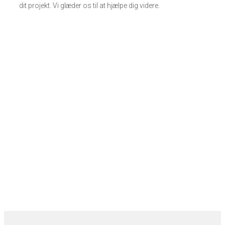
dit projekt. Vi glæder os til at hjælpe dig videre.
Har du spørgsmål?
Kontakt os og lad os tage en uforpligtende
snak
Vi sidder klar til at besvare ethvert spørgsmål, du
måtte have, som du ikke får besvaret her på
hjemmesiden. Så tøv ikke med at ringe til os. Vi
tager med glæde en helt uforpligtende snak med
dig om dine planer.