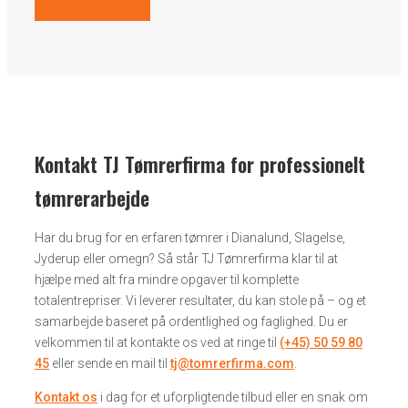
Kontakt TJ Tømrerfirma for professionelt
tømrerarbejde
Har du brug for en erfaren tømrer i Dianalund, Slagelse,
Jyderup eller omegn? Så står TJ Tømrerfirma klar til at
hjælpe med alt fra mindre opgaver til komplette
totalentrepriser. Vi leverer resultater, du kan stole på – og et
samarbejde baseret på ordentlighed og faglighed. Du er
velkommen til at kontakte os ved at ringe til
(+45) 50 59 80
45
eller sende en mail til
tj@tomrerfirma.com
.
Kontakt os
i dag for et uforpligtende tilbud eller en snak om